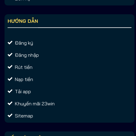
HƯỚNG DẪN
Đăng ký
Đăng nhập
Rút tiền
Nạp tiền
Tải app
Khuyến mãi 23win
Sitemap